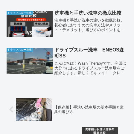
洗車機と手洗い洗車の徹底比較
ドライブスルー洗車
洗車機と手洗い洗車の違いを徹底比較。
初心者におすすめの洗車方法やメリッ
ト・デメリット、選び方のポイントをわ
かりやすく解説。目的やライフスタイル
に合った洗車スタイルが見つかります。
ドライブスルー洗車 ENEOS森
ドライブスルー洗車
町SS
こんにちは！Wash Therapyです。今回は
大分市にあるドライブスルー洗車場をご
紹介します。新しくてキレイ！ クレジ
ットカードにも対応！ 貸しタオル、空
気圧チェックなど設備も充実！ENEOS森
町SSのドライブスルー洗車場！早速、お
すすめ...
【保存版】手洗い洗車場の基本手順と道
具の選び方